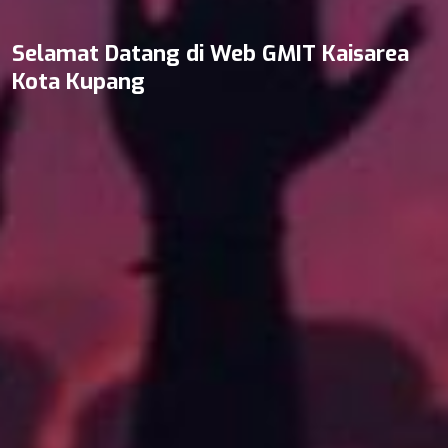
Selamat Datang di Web GMIT Kaisarea
Segala Puji Hanya Bagi Nya
Pujian Hanya Bagi Nya
Segala Kemuliaan
Persembahan dan Pujian
Kota Kupang