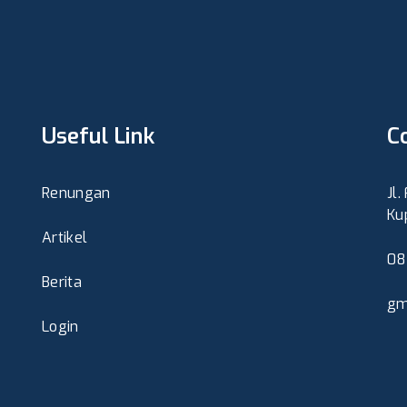
Useful Link
C
Renungan
Jl
Ku
Artikel
08
Berita
gm
Login