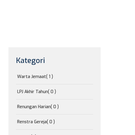
Kategori
Warta Jemaat
( 1 )
LPJ Akhir Tahun
( 0 )
Renungan Harian
( 0 )
Renstra Gereja
( 0 )